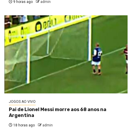
9 horas ago
admin
JOGOS AO VIVO
Pai de Lionel Messi morre aos 68 anos na
Argentina
18 horas ago
admin