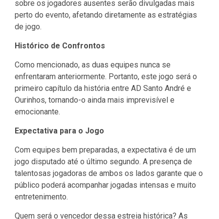
sobre os jogadores ausentes serão divulgadas mais
perto do evento, afetando diretamente as estratégias
de jogo.
Histórico de Confrontos
Como mencionado, as duas equipes nunca se
enfrentaram anteriormente. Portanto, este jogo será o
primeiro capítulo da história entre AD Santo André e
Ourinhos, tornando-o ainda mais imprevisível e
emocionante.
Expectativa para o Jogo
Com equipes bem preparadas, a expectativa é de um
jogo disputado até o último segundo. A presença de
talentosas jogadoras de ambos os lados garante que o
público poderá acompanhar jogadas intensas e muito
entretenimento.
Quem será o vencedor dessa estreia histórica? As