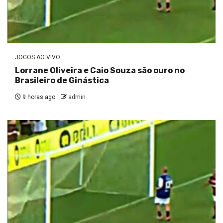
JOGOS AO VIVO
Lorrane Oliveira e Caio Souza são ouro no
Brasileiro de Ginástica
9 horas ago
admin