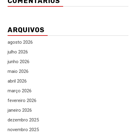
COMENTÁRIOS
ARQUIVOS
agosto 2026
julho 2026
junho 2026
maio 2026
abril 2026
março 2026
fevereiro 2026
janeiro 2026
dezembro 2025
novembro 2025