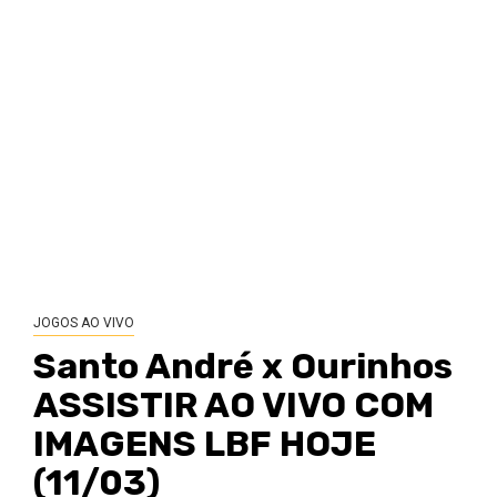
JOGOS AO VIVO
Santo André x Ourinhos
ASSISTIR AO VIVO COM
IMAGENS LBF HOJE
(11/03)