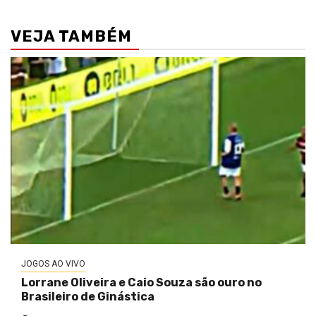
VEJA TAMBÉM
JOGOS AO VIVO
Lorrane Oliveira e Caio Souza são ouro no
Brasileiro de Ginástica