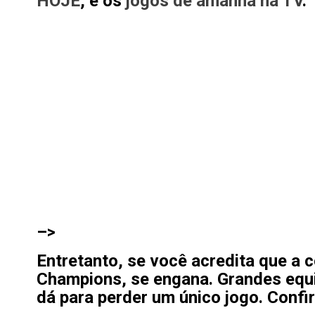
HOJE
, e os
jogos de amanhã na TV
.
–>
Entretanto, se você acredita que a 
Champions, se engana. Grandes equi
dá para perder um único jogo. Confi