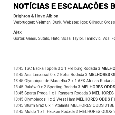
NOTÍCIAS E ESCALAÇÕES Br
Brighton & Hove Albion
Verbruggen; Veltman, Dunk, Webster, Igor; Gilmour, Gross
Ajax
Gorter; Gaaei, Sutalo, Hato, Sosa; Taylor, Tahirovic, Vos; 
13:45 TSC Backa Topola 0 x 1 Freiburg Rodada 3
MELHO
13:45 Aris Limassol 0 x 2 Betis Rodada 3
MELHORES O
13:45 Olympique de Marselha 2 x 1 AEK Atenas Rodada
13:45 Raków 0 x 2 Sporting Rodada 3
MELHORES ODDS
13:45 Sparta Praga 1 x1 Rangers Rodada 3
MELHORES 
13:45 Olympiacos 1 x 2 West Ham
MELHORES ODDS F
13:45 Sturm Graz 0 x 1 Atalanta
MELHORES ODDS 31BE
13:45 Molde 1 x1 Häcken Rodada 3
MELHORES ODDS 3