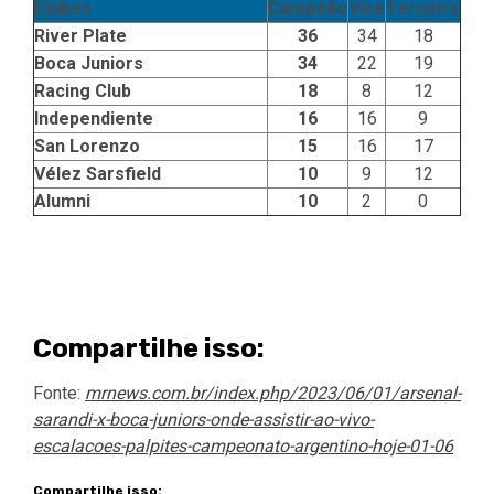
Clubes
Campeão
Vice
Terceiro
River Plate
36
34
18
Boca Juniors
34
22
19
Racing Club
18
8
12
Independiente
16
16
9
San Lorenzo
15
16
17
Vélez Sarsfield
10
9
12
Alumni
10
2
0
Compartilhe isso:
Fonte:
mrnews.com.br/index.php/2023/06/01/arsenal-
sarandi-x-boca-juniors-onde-assistir-ao-vivo-
escalacoes-palpites-campeonato-argentino-hoje-01-06
Compartilhe isso: